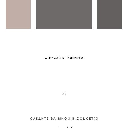
← НАЗАД К ГАЛЕРЕЯМ
С Л Е Д И Т Е З А М Н О Й В С О Ц С Е Т Я Х